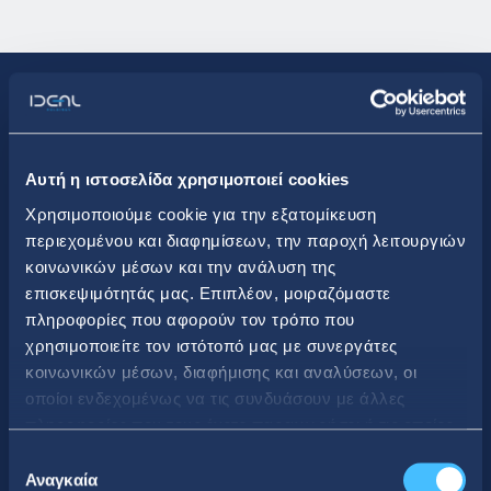
Άρθρα Ενδιαφέροντος
Αυτή η ιστοσελίδα χρησιμοποιεί cookies
Χρησιμοποιούμε cookie για την εξατομίκευση
περιεχομένου και διαφημίσεων, την παροχή λειτουργιών
κοινωνικών μέσων και την ανάλυση της
14. 12. 2020
επισκεψιμότητάς μας. Επιπλέον, μοιραζόμαστε
πληροφορίες που αφορούν τον τρόπο που
χρησιμοποιείτε τον ιστότοπό μας με συνεργάτες
Πώς να μειώσετε την υγρασία
κοινωνικών μέσων, διαφήμισης και αναλύσεων, οι
στο σπίτι σας
οποίοι ενδεχομένως να τις συνδυάσουν με άλλες
πληροφορίες που τους έχετε παραχωρήσει ή τις οποίες
έχουν συλλέξει σε σχέση με την από μέρους σας χρήση
Επιλογή
των υπηρεσιών τους.
Αναγκαία
συγκατάθεσης