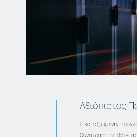
Αξιόπιστος Π
Η καταξιωμένη, ταχέως
θυγατρική της Byte, π