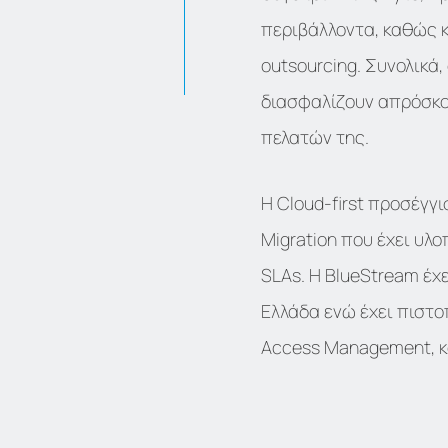
περιβάλλοντα, καθώς 
outsourcing. Συνολικά
διασφαλίζουν απρόσκο
πελατών της.
Η Cloud-first προσέγγ
Migration που έχει υλ
SLAs. Η BlueStream έχ
Ελλάδα ενώ έχει πιστοπ
Access Management, κα