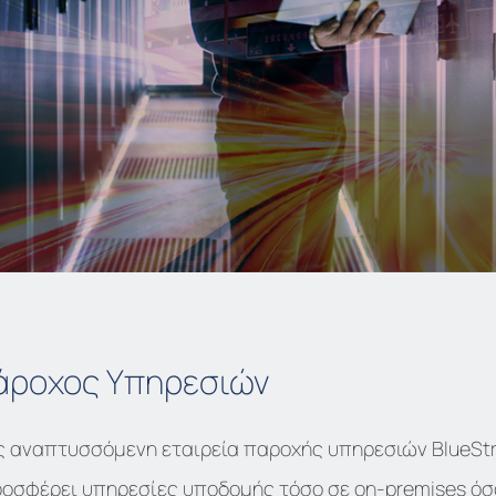
άροχος Υπηρεσιών
 αναπτυσσόμενη εταιρεία παροχής υπηρεσιών BlueStre
ροσφέρει υπηρεσίες υποδομής τόσο σε on-premises όσο