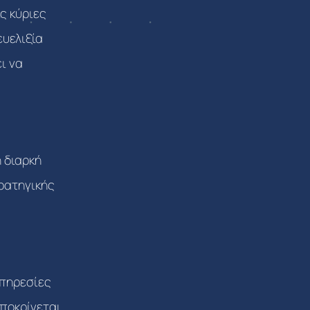
ς κύριες
ευελιξία
ι να
 διαρκή
τρατηγικής
πηρεσίες
αποκρίνεται