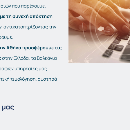
εσιών που παρέχουμε.
 με τη συνεχή απόκτηση
ων
αντικατοπτρίζοντας την
ρουμε.
την Αθήνα προσφέρουμε τις
ς
στην Ελλάδα, τα Βαλκάνια
γραφών υπηρεσίες μας
στική τιμολόγηση, αυστηρά
 μας