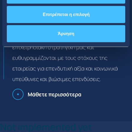
Επιτρέπεται η επιλογή
Πολιτικές
Άρνηση
Οι πολιτικές μας είναι σύμφωνες με την
επιχειρησιακή στρατηγική μας και
ευθυγραμμίζονται με τους στόχους της
εταιρείας για επενδυτική αξία και κοινωνικά
υπεύθυνες και βιώσιμες επενδύσεις.
Μάθετε περισσότερα
Not implemented yet