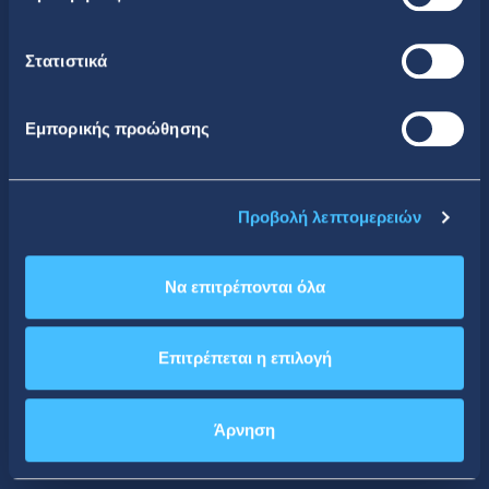
ΤΗΛΕΦΩΝΟ
Στατιστικά
+30 210 51 93 500
EMAIL
Εμπορικής προώθησης
ir@idealholdings.gr
ΔΙΕΥΘΥΝΣΗ
Προβολή λεπτομερειών
Κρέοντος 25, 104 42, Αθήνα
Να επιτρέπονται όλα
Αρ. Γ.Ε.ΜΗ.
000279401000
Επιτρέπεται η επιλογή
Εξυπηρέτηση Μετόχων
Άρνηση
ΤΗΛΕΦΩΝΟ