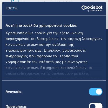
Presentation 13.10.2025
Αυτή η ιστοσελίδα χρησιμοποιεί cookies
Χρησιμοποιούμε cookie για την εξατομίκευση
περιεχομένου και διαφημίσεων, την παροχή λειτουργιών
κοινωνικών μέσων και την ανάλυση της
επισκεψιμότητάς μας. Επιπλέον, μοιραζόμαστε
πληροφορίες που αφορούν τον τρόπο που
Κοινωνική Δικτύωση
χρησιμοποιείτε τον ιστότοπό μας με συνεργάτες
κοινωνικών μέσων, διαφήμισης και αναλύσεων, οι
οποίοι ενδεχομένως να τις συνδυάσουν με άλλες
πληροφορίες που τους έχετε παραχωρήσει ή τις οποίες
έχουν συλλέξει σε σχέση με την από μέρους σας χρήση
Επιλογή
των υπηρεσιών τους.
Αναγκαία
συγκατάθεσης
CONTACT DETAILS
Κεντρικά Γραφεία
Προτιμήσεις