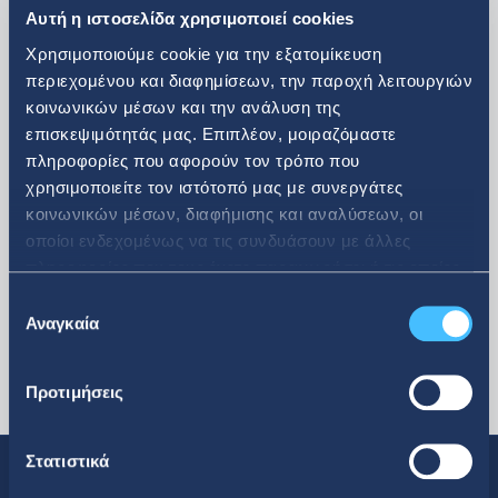
Αυτή η ιστοσελίδα χρησιμοποιεί cookies
Χρησιμοποιούμε cookie για την εξατομίκευση
περιεχομένου και διαφημίσεων, την παροχή λειτουργιών
κοινωνικών μέσων και την ανάλυση της
επισκεψιμότητάς μας. Επιπλέον, μοιραζόμαστε
περισσότερα
πληροφορίες που αφορούν τον τρόπο που
χρησιμοποιείτε τον ιστότοπό μας με συνεργάτες
κοινωνικών μέσων, διαφήμισης και αναλύσεων, οι
οποίοι ενδεχομένως να τις συνδυάσουν με άλλες
πληροφορίες που τους έχετε παραχωρήσει ή τις οποίες
έχουν συλλέξει σε σχέση με την από μέρους σας χρήση
Επιλογή
των υπηρεσιών τους.
Αναγκαία
συγκατάθεσης
Προτιμήσεις
Στατιστικά