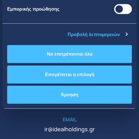
Εμπορικής προώθησης
Κοινωνική Δικτύωση
Προβολή λεπτομερειών
Να επιτρέπονται όλα
CONTACT DETAILS
Επιτρέπεται η επιλογή
Κεντρικά Γραφεία
ΤΗΛΕΦΩΝΟ
Άρνηση
+30 210 51 93 500
EMAIL
ir@idealholdings.gr