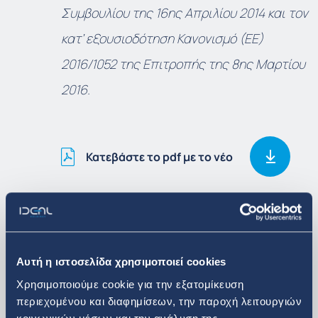
Συμβουλίου της 16
ης
Απριλίου 2014 και τον
κατ’ εξουσιοδότηση Κανονισμό (ΕΕ)
2016/1052 της Επιτροπής της 8
ης
Μαρτίου
2016.
Κατεβάστε το pdf με το νέο
Δείτε περισσότερα
Αυτή η ιστοσελίδα χρησιμοποιεί cookies
Επενδυτικά Νέα
Χρησιμοποιούμε cookie για την εξατομίκευση
περιεχομένου και διαφημίσεων, την παροχή λειτουργιών