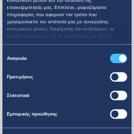
κοινωνικών μέσων και την ανάλυση της
επισκεψιμότητάς μας. Επιπλέον, μοιραζόμαστε
πληροφορίες που αφορούν τον τρόπο που
08. 07. 2026
χρησιμοποιείτε τον ιστότοπό μας με συνεργάτες
κοινωνικών μέσων, διαφήμισης και αναλύσεων, οι
Ανακοίνωση αγοράς ιδίων
οποίοι ενδεχομένως να τις συνδυάσουν με άλλες
πληροφορίες που τους έχετε παραχωρήσει ή τις οποίες
μετοχών
έχουν συλλέξει σε σχέση με την από μέρους σας χρήση
Επιλογή
των υπηρεσιών τους.
Αναγκαία
συγκατάθεσης
Προτιμήσεις
Στατιστικά
Εμπορικής προώθησης
περισσότερα