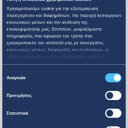
Χρησιμοποιούμε cookie για την εξατομίκευση
Δείτε περισσότερα
περιεχομένου και διαφημίσεων, την παροχή λειτουργιών
κοινωνικών μέσων και την ανάλυση της
Επενδυτικά Νέα
επισκεψιμότητάς μας. Επιπλέον, μοιραζόμαστε
πληροφορίες που αφορούν τον τρόπο που
χρησιμοποιείτε τον ιστότοπό μας με συνεργάτες
κοινωνικών μέσων, διαφήμισης και αναλύσεων, οι
οποίοι ενδεχομένως να τις συνδυάσουν με άλλες
08. 07. 2026
πληροφορίες που τους έχετε παραχωρήσει ή τις οποίες
έχουν συλλέξει σε σχέση με την από μέρους σας χρήση
Επιλογή
των υπηρεσιών τους.
Αναγκαία
Ανακοίνωση αγοράς ιδίων
συγκατάθεσης
μετοχών
Προτιμήσεις
Στατιστικά