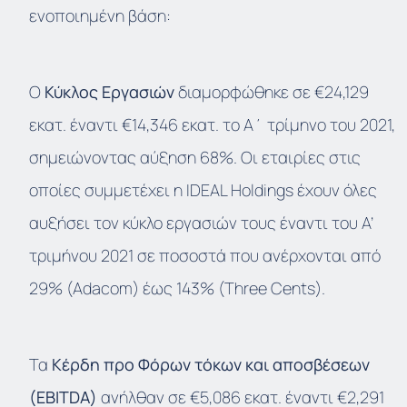
ενοποιημένη βάση:
Ο
Κύκλος Εργασιών
διαμορφώθηκε σε €24,129
εκατ. έναντι €14,346 εκατ. το Α΄ τρίμηνο του 2021,
σημειώνοντας αύξηση 68%. Οι εταιρίες στις
οποίες συμμετέχει η IDEAL Holdings έχουν όλες
αυξήσει τον κύκλο εργασιών τους έναντι του Α’
τριμήνου 2021 σε ποσοστά που ανέρχονται από
29% (Adacom) έως 143% (Three Cents).
Τα
Κέρδη προ Φόρων τόκων
και αποσβέσεων
(EBITDA)
ανήλθαν σε €5,086 εκατ. έναντι €2,291