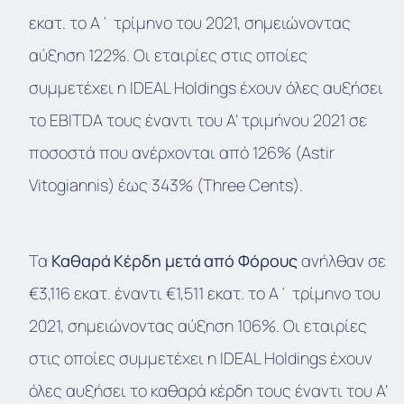
εκατ. το Α΄ τρίμηνο του 2021, σημειώνοντας
αύξηση 122%. Οι εταιρίες στις οποίες
συμμετέχει η IDEAL Holdings έχουν όλες αυξήσει
το EBITDA τους έναντι του Α’ τριμήνου 2021 σε
ποσοστά που ανέρχονται από 126% (Astir
Vitogiannis) έως 343% (Three Cents).
Τα
Καθαρά
Κέρδη
μετά
από
Φόρους
ανήλθαν σε
€3,116 εκατ. έναντι €1,511 εκατ. το Α΄ τρίμηνο του
2021, σημειώνοντας αύξηση 106%. Οι εταιρίες
στις οποίες συμμετέχει η IDEAL Holdings έχουν
όλες αυξήσει το καθαρά κέρδη τους έναντι του Α’