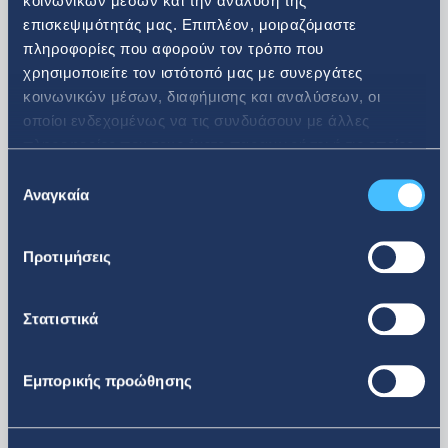
κοινωνικών μέσων και την ανάλυση της
επισκεψιμότητάς μας. Επιπλέον, μοιραζόμαστε
πληροφορίες που αφορούν τον τρόπο που
08. 07. 2026
χρησιμοποιείτε τον ιστότοπό μας με συνεργάτες
κοινωνικών μέσων, διαφήμισης και αναλύσεων, οι
Ανακοίνωση αγοράς ιδίων
οποίοι ενδεχομένως να τις συνδυάσουν με άλλες
πληροφορίες που τους έχετε παραχωρήσει ή τις οποίες
μετοχών
έχουν συλλέξει σε σχέση με την από μέρους σας χρήση
Επιλογή
των υπηρεσιών τους.
Αναγκαία
συγκατάθεσης
Προτιμήσεις
Στατιστικά
Εμπορικής προώθησης
περισσότερα