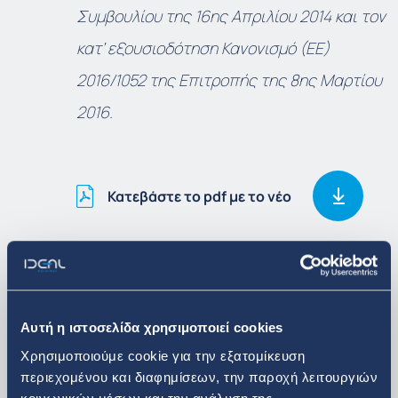
Συμβουλίου της 16
ης
Απριλίου 2014 και τον
κατ’ εξουσιοδότηση Κανονισμό (ΕΕ)
2016/1052 της Επιτροπής της 8
ης
Μαρτίου
2016.
Κατεβάστε το pdf με το νέο
Δείτε περισσότερα
Αυτή η ιστοσελίδα χρησιμοποιεί cookies
Επενδυτικά Νέα
Χρησιμοποιούμε cookie για την εξατομίκευση
περιεχομένου και διαφημίσεων, την παροχή λειτουργιών