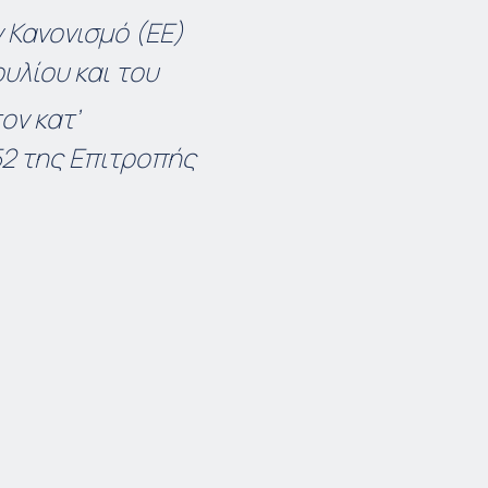
 Κανονισμό (ΕΕ)
υλίου και του
ον κατ’
52 της Επιτροπής