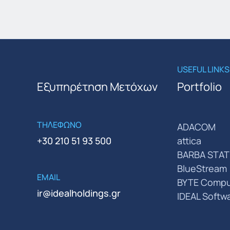
USEFUL LINKS
Εξυπηρέτηση Μετόχων
Portfolio
ΤΗΛΕΦΩΝΟ
ADACOM
+30 210 51 93 500
attica
BARBA STAT
BlueStream
EMAIL
BYTE Compu
ir@idealholdings.gr
IDEAL Softw