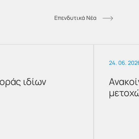
Επενδυτικά Νέα
24. 06. 202
οράς ιδίων
Ανακοί
μετοχ