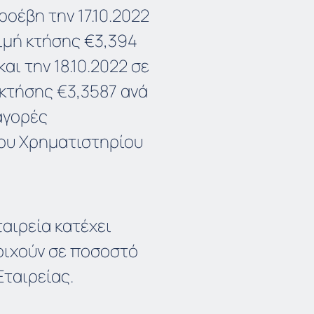
οέβη την 17.10.2022
τιμή κτήσης €3,394
αι την 18.10.2022 σε
 κτήσης €3,3587 ανά
 αγορές
ου Χρηματιστηρίου
αιρεία κατέχει
τοιχούν σε ποσοστό
Εταιρείας.