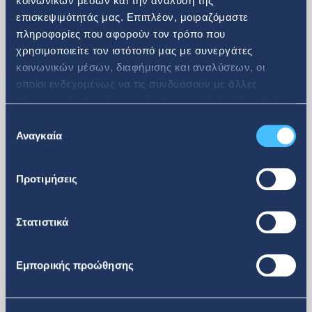
κοινωνικών μέσων και την ανάλυση της
επισκεψιμότητάς μας. Επιπλέον, μοιραζόμαστε
πληροφορίες που αφορούν τον τρόπο που
08. 07. 2026
χρησιμοποιείτε τον ιστότοπό μας με συνεργάτες
κοινωνικών μέσων, διαφήμισης και αναλύσεων, οι
Ανακοίνωση αγοράς ιδίων
οποίοι ενδεχομένως να τις συνδυάσουν με άλλες
πληροφορίες που τους έχετε παραχωρήσει ή τις οποίες
μετοχών
έχουν συλλέξει σε σχέση με την από μέρους σας χρήση
Επιλογή
των υπηρεσιών τους.
Αναγκαία
συγκατάθεσης
Προτιμήσεις
Στατιστικά
Εμπορικής προώθησης
περισσότερα