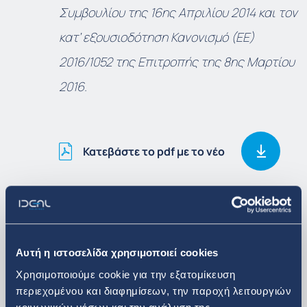
Συμβουλίου της 16
ης
Απριλίου 2014 και τον
κατ’ εξουσιοδότηση Κανονισμό (ΕΕ)
2016/1052 της Επιτροπής της 8
ης
Μαρτίου
2016.
Κατεβάστε το pdf με το νέο
Δείτε περισσότερα
Αυτή η ιστοσελίδα χρησιμοποιεί cookies
Επενδυτικά Νέα
Χρησιμοποιούμε cookie για την εξατομίκευση
περιεχομένου και διαφημίσεων, την παροχή λειτουργιών