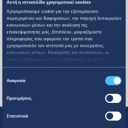
Αυτή η ιστοσελίδα χρησιμοποιεί cookies
Χρησιμοποιούμε cookie για την εξατομίκευση
περιεχομένου και διαφημίσεων, την παροχή λειτουργιών
κοινωνικών μέσων και την ανάλυση της
επισκεψιμότητάς μας. Επιπλέον, μοιραζόμαστε
περισσότερα
πληροφορίες που αφορούν τον τρόπο που
χρησιμοποιείτε τον ιστότοπό μας με συνεργάτες
κοινωνικών μέσων, διαφήμισης και αναλύσεων, οι
οποίοι ενδεχομένως να τις συνδυάσουν με άλλες
πληροφορίες που τους έχετε παραχωρήσει ή τις οποίες
έχουν συλλέξει σε σχέση με την από μέρους σας χρήση
Επιλογή
των υπηρεσιών τους.
Αναγκαία
συγκατάθεσης
Προτιμήσεις
Στατιστικά