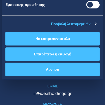
Εμπορικής προώθησης
Κοινωνική Δικτύωση
Προβολή λεπτομερειών
Να επιτρέπονται όλα
CONTACT DETAILS
Επιτρέπεται η επιλογή
Κεντρικά Γραφεία
ΤΗΛΕΦΩΝΟ
Άρνηση
+30 210 51 93 500
EMAIL
ir@idealholdings.gr
ΔΙΕΥΘΥΝΣΗ