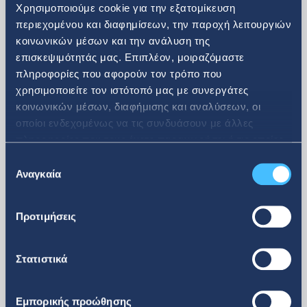
Δείτε περισσότερα
Χρησιμοποιούμε cookie για την εξατομίκευση
περιεχομένου και διαφημίσεων, την παροχή λειτουργιών
κοινωνικών μέσων και την ανάλυση της
Επενδυτικά Νέα
επισκεψιμότητάς μας. Επιπλέον, μοιραζόμαστε
πληροφορίες που αφορούν τον τρόπο που
χρησιμοποιείτε τον ιστότοπό μας με συνεργάτες
κοινωνικών μέσων, διαφήμισης και αναλύσεων, οι
οποίοι ενδεχομένως να τις συνδυάσουν με άλλες
08. 07. 2026
πληροφορίες που τους έχετε παραχωρήσει ή τις οποίες
έχουν συλλέξει σε σχέση με την από μέρους σας χρήση
Επιλογή
Ανακοίνωση αγοράς ιδίων
των υπηρεσιών τους.
Αναγκαία
συγκατάθεσης
μετοχών
Προτιμήσεις
Στατιστικά
Εμπορικής προώθησης