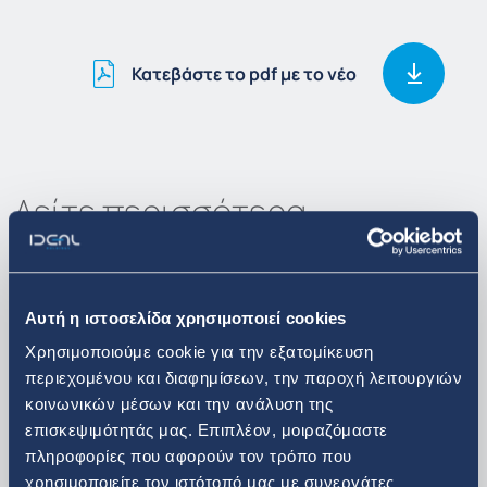
Κατεβάστε το pdf με το νέο
Δείτε περισσότερα
Νέα & Ανακοινώσεις
Αυτή η ιστοσελίδα χρησιμοποιεί cookies
Χρησιμοποιούμε cookie για την εξατομίκευση
περιεχομένου και διαφημίσεων, την παροχή λειτουργιών
30. 06. 2026
κοινωνικών μέσων και την ανάλυση της
επισκεψιμότητάς μας. Επιπλέον, μοιραζόμαστε
Ανακοίνωση αγοράς ιδίων
πληροφορίες που αφορούν τον τρόπο που
χρησιμοποιείτε τον ιστότοπό μας με συνεργάτες