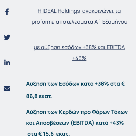
Η
IDEAL
Holdings
ανακοινώνει τα
proforma
αποτελέσματα Α΄ Εξαμήνου
με αύξηση εσόδων
+38%
και
EBITDA
+43%
Αύξηση των Εσόδων κατά
+38%
στα
€
86,8
εκατ.
Αύξηση των Κερδών προ Φόρων Τόκων
και Αποσβέσεων (
EBITDA
) κατά
+43%
στα
€ 15,6
εκατ.