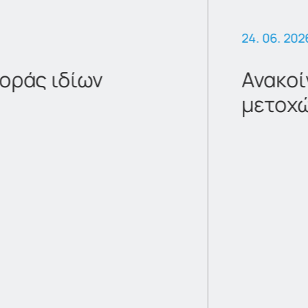
24. 06. 202
οράς ιδίων
Ανακοί
μετοχ