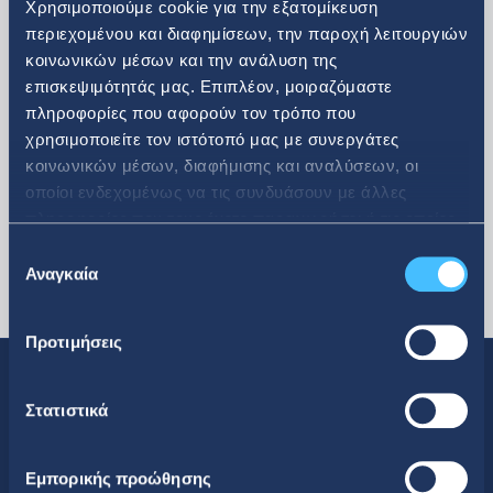
Χρησιμοποιούμε cookie για την εξατομίκευση
περιεχομένου και διαφημίσεων, την παροχή λειτουργιών
κοινωνικών μέσων και την ανάλυση της
περισσότερα
επισκεψιμότητάς μας. Επιπλέον, μοιραζόμαστε
πληροφορίες που αφορούν τον τρόπο που
χρησιμοποιείτε τον ιστότοπό μας με συνεργάτες
κοινωνικών μέσων, διαφήμισης και αναλύσεων, οι
οποίοι ενδεχομένως να τις συνδυάσουν με άλλες
πληροφορίες που τους έχετε παραχωρήσει ή τις οποίες
έχουν συλλέξει σε σχέση με την από μέρους σας χρήση
Επιλογή
των υπηρεσιών τους.
Αναγκαία
συγκατάθεσης
Προτιμήσεις
Στατιστικά
Κοινωνική Δικτύωση
Εμπορικής προώθησης