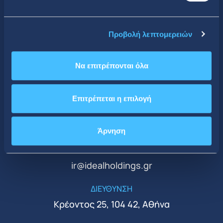
Προβολή λεπτομερειών
Να επιτρέπονται όλα
CONTACT DETAILS
Κεντρικά Γραφεία
Επιτρέπεται η επιλογή
ΤΗΛΕΦΩΝΟ
+30 210 51 93 500
Άρνηση
EMAIL
ir@idealholdings.gr
ΔΙΕΥΘΥΝΣΗ
Κρέοντος 25, 104 42, Αθήνα