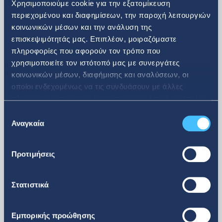
Δείτε περισσότερα
Χρησιμοποιούμε cookie για την εξατομίκευση
περιεχομένου και διαφημίσεων, την παροχή λειτουργιών
Επενδυτικά Νέα
κοινωνικών μέσων και την ανάλυση της
επισκεψιμότητάς μας. Επιπλέον, μοιραζόμαστε
πληροφορίες που αφορούν τον τρόπο που
χρησιμοποιείτε τον ιστότοπό μας με συνεργάτες
κοινωνικών μέσων, διαφήμισης και αναλύσεων, οι
08. 07. 2026
οποίοι ενδεχομένως να τις συνδυάσουν με άλλες
πληροφορίες που τους έχετε παραχωρήσει ή τις οποίες
έχουν συλλέξει σε σχέση με την από μέρους σας χρήση
Ανακοίνωση αγοράς ιδίων
Επιλογή
των υπηρεσιών τους.
Αναγκαία
συγκατάθεσης
μετοχών
Προτιμήσεις
Στατιστικά
Εμπορικής προώθησης