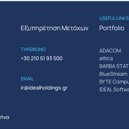
USEFUL LINKS
Εξυπηρέτηση Μετόχων
Portfolio
ΤΗΛΕΦΩΝΟ
ADACOM
+30 210 51 93 500
attica
BARBA STAT
BlueStream
EMAIL
BYTE Compu
ir@idealholdings.gr
IDEAL Softw
θήνα