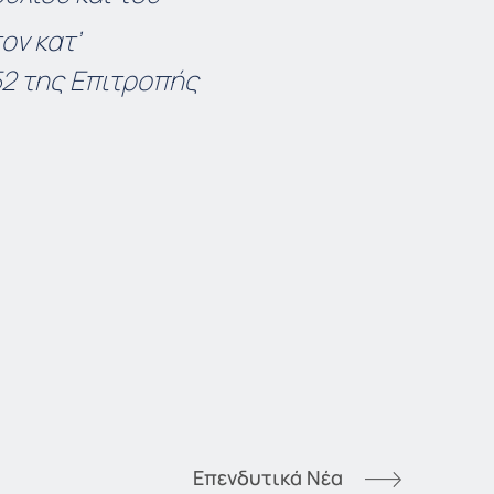
ον κατ’
52 της Επιτροπής
Επενδυτικά Νέα