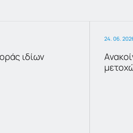
24. 06. 202
οράς ιδίων
Ανακοί
μετοχ