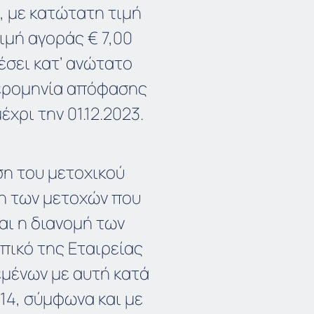
, με κατώτατη τιμή
ιμή αγοράς € 7,00
έσει κατ’ ανώτατο
μερομηνία απόφασης
χρι την 01.12.2023.
ση του μετοχικού
ση των μετοχών που
αι η διανομή των
ικό της Εταιρείας
εμένων με αυτή κατά
14, σύμφωνα και με