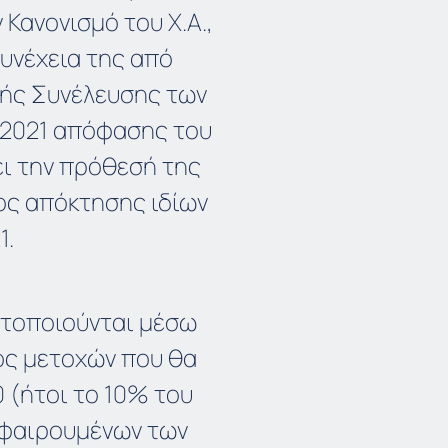
 Κανονισμό του Χ.Α.,
συνέχεια της από
κής Συνέλευσης των
2.2021 απόφασης του
ει την πρόθεσή της
ος απόκτησης ιδίων
1.
ατοποιούνται μέσω
ός μετοχών που θα
0 (ήτοι το 10% του
αφαιρουμένων των