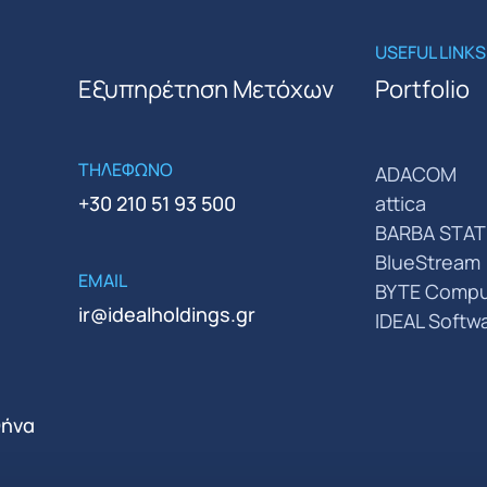
USEFUL LINKS
Εξυπηρέτηση Μετόχων
Portfolio
ΤΗΛΕΦΩΝΟ
ADACOM
+30 210 51 93 500
attica
BARBA STAT
BlueStream
EMAIL
BYTE Compu
ir@idealholdings.gr
IDEAL Softw
θήνα