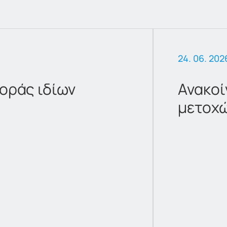
24. 06. 202
οράς ιδίων
Ανακοί
μετοχ