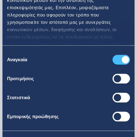
κοινωνικών μέσων και την ανάλυση της
επισκεψιμότητάς μας. Επιπλέον, μοιραζόμαστε
πληροφορίες που αφορούν τον τρόπο που
08. 07. 2026
χρησιμοποιείτε τον ιστότοπό μας με συνεργάτες
κοινωνικών μέσων, διαφήμισης και αναλύσεων, οι
Ανακοίνωση αγοράς ιδίων
οποίοι ενδεχομένως να τις συνδυάσουν με άλλες
πληροφορίες που τους έχετε παραχωρήσει ή τις οποίες
μετοχών
έχουν συλλέξει σε σχέση με την από μέρους σας χρήση
Επιλογή
των υπηρεσιών τους.
Αναγκαία
συγκατάθεσης
Προτιμήσεις
Στατιστικά
Εμπορικής προώθησης
περισσότερα