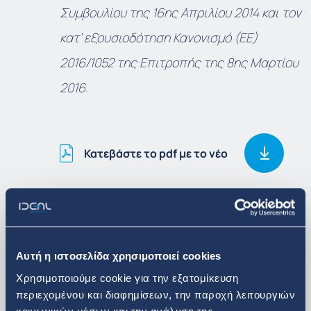
Συμβουλίου της 16
ης
Απριλίου 2014 και τον
κατ’ εξουσιοδότηση Κανονισμό (ΕΕ)
2016/1052 της Επιτροπής της 8
ης
Μαρτίου
2016.
Κατεβάστε το pdf με το νέο
Δείτε περισσότερα
Αυτή η ιστοσελίδα χρησιμοποιεί cookies
Επενδυτικά Νέα
Χρησιμοποιούμε cookie για την εξατομίκευση
περιεχομένου και διαφημίσεων, την παροχή λειτουργιών