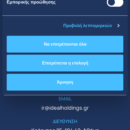
Εμπορικής προώθησης
Κοινωνική Δικτύωση
Προβολή λεπτομερειών
Να επιτρέπονται όλα
CONTACT DETAILS
Κεντρικά Γραφεία
Επιτρέπεται η επιλογή
ΤΗΛΕΦΩΝΟ
Άρνηση
+30 210 51 93 500
EMAIL
ir@idealholdings.gr
ΔΙΕΥΘΥΝΣΗ