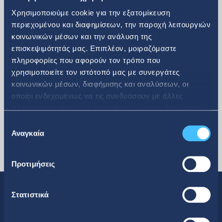
Χρησιμοποιούμε cookie για την εξατομίκευση
περιεχομένου και διαφημίσεων, την παροχή λειτουργιών
κοινωνικών μέσων και την ανάλυση της
επισκεψιμότητάς μας. Επιπλέον, μοιραζόμαστε
περισσότερα
πληροφορίες που αφορούν τον τρόπο που
χρησιμοποιείτε τον ιστότοπό μας με συνεργάτες
κοινωνικών μέσων, διαφήμισης και αναλύσεων, οι
οποίοι ενδεχομένως να τις συνδυάσουν με άλλες
πληροφορίες που τους έχετε παραχωρήσει ή τις οποίες
έχουν συλλέξει σε σχέση με την από μέρους σας χρήση
Επιλογή
των υπηρεσιών τους.
Αναγκαία
συγκατάθεσης
Προτιμήσεις
Στατιστικά