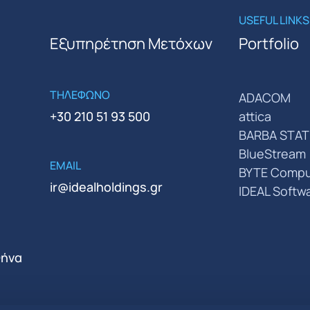
USEFUL LINKS
Εξυπηρέτηση Μετόχων
Portfolio
ΤΗΛΕΦΩΝΟ
ADACOM
+30 210 51 93 500
attica
BARBA STAT
BlueStream
EMAIL
BYTE Compu
ir@idealholdings.gr
IDEAL Softw
θήνα