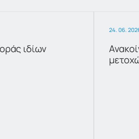
24. 06. 202
οράς ιδίων
Ανακοί
μετοχ