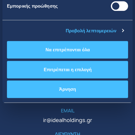
Εμπορικής προώθησης
Κοινωνική Δικτύωση
Προβολή λεπτομερειών
Να επιτρέπονται όλα
CONTACT DETAILS
Επιτρέπεται η επιλογή
Κεντρικά Γραφεία
ΤΗΛΕΦΩΝΟ
Άρνηση
+30 210 51 93 500
EMAIL
ir@idealholdings.gr
ΔΙΕΥΘΥΝΣΗ