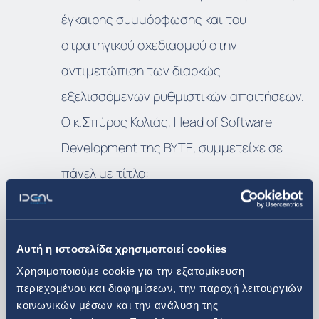
έγκαιρης συμμόρφωσης και του
στρατηγικού σχεδιασμού στην
αντιμετώπιση των διαρκώς
εξελισσόμενων ρυθμιστικών απαιτήσεων.
Ο κ.Σπύρος Κολιάς, Head of Software
Development της BYTE, συμμετείχε σε
πάνελ με τίτλο:
«GenAI – Τρέχουσες εφαρμογές και
προοπτικές αξιοποίησης»,
όπου μοιράστηκε πρακτικά παραδείγματα
Αυτή η ιστοσελίδα χρησιμοποιεί cookies
Χρησιμοποιούμε cookie για την εξατομίκευση
του τρόπου με τον οποίο η γενετική
περιεχομένου και διαφημίσεων, την παροχή λειτουργιών
τεχνητή νοημοσύνη (GenAI)
κοινωνικών μέσων και την ανάλυση της