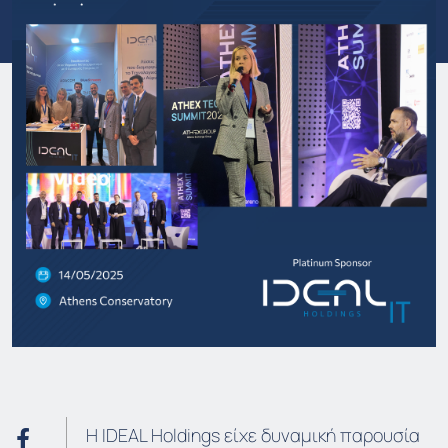
Η IDEAL Holdings είχε δυναμική παρουσία