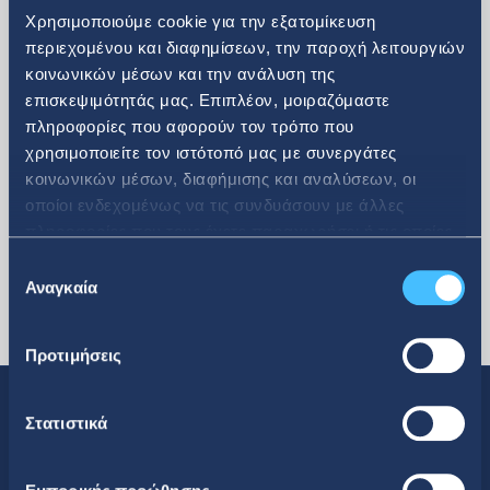
Χρησιμοποιούμε cookie για την εξατομίκευση
περιεχομένου και διαφημίσεων, την παροχή λειτουργιών
κοινωνικών μέσων και την ανάλυση της
περισσότερα
επισκεψιμότητάς μας. Επιπλέον, μοιραζόμαστε
πληροφορίες που αφορούν τον τρόπο που
χρησιμοποιείτε τον ιστότοπό μας με συνεργάτες
κοινωνικών μέσων, διαφήμισης και αναλύσεων, οι
οποίοι ενδεχομένως να τις συνδυάσουν με άλλες
πληροφορίες που τους έχετε παραχωρήσει ή τις οποίες
έχουν συλλέξει σε σχέση με την από μέρους σας χρήση
Επιλογή
των υπηρεσιών τους.
Αναγκαία
συγκατάθεσης
Προτιμήσεις
Στατιστικά