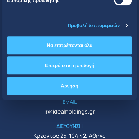
Εμπορικής προώθησης
Κοινωνική Δικτύωση
Προβολή λεπτομερειών
Να επιτρέπονται όλα
CONTACT DETAILS
Κεντρικά Γραφεία
Επιτρέπεται η επιλογή
ΤΗΛΕΦΩΝΟ
Άρνηση
+30 210 51 93 500
EMAIL
ir@idealholdings.gr
ΔΙΕΥΘΥΝΣΗ
Κρέοντος 25, 104 42, Αθήνα