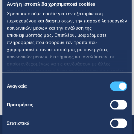
Αυτή η ιστοσελίδα χρησιμοποιεί cookies
Χρησιμοποιούμε cookie για την εξατομίκευση
περιεχομένου και διαφημίσεων, την παροχή λειτουργιών
κοινωνικών μέσων και την ανάλυση της
επισκεψιμότητάς μας. Επιπλέον, μοιραζόμαστε
περισσότερα
πληροφορίες που αφορούν τον τρόπο που
χρησιμοποιείτε τον ιστότοπό μας με συνεργάτες
κοινωνικών μέσων, διαφήμισης και αναλύσεων, οι
οποίοι ενδεχομένως να τις συνδυάσουν με άλλες
πληροφορίες που τους έχετε παραχωρήσει ή τις οποίες
έχουν συλλέξει σε σχέση με την από μέρους σας χρήση
Επιλογή
των υπηρεσιών τους.
Αναγκαία
συγκατάθεσης
Προτιμήσεις
Στατιστικά