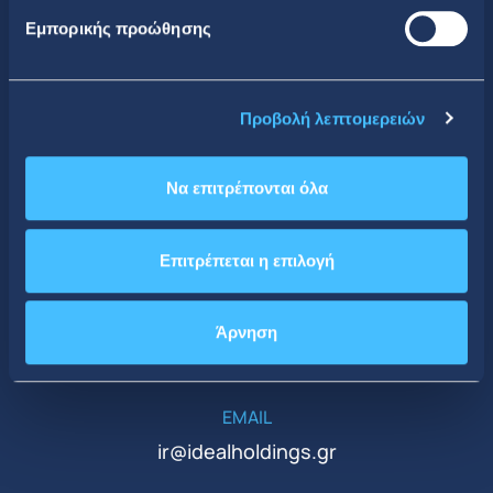
Εμπορικής προώθησης
Κοινωνική Δικτύωση
Προβολή λεπτομερειών
Να επιτρέπονται όλα
CONTACT DETAILS
Επιτρέπεται η επιλογή
Κεντρικά Γραφεία
ΤΗΛΕΦΩΝΟ
Άρνηση
+30 210 51 93 500
EMAIL
ir@idealholdings.gr