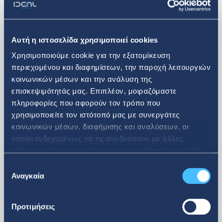
Three Cents,
μεγαλώνοντας το
αποτύπωμά του και επεκτείνοντας τη
δραστηριότητά του εκτός από την
Αυτή η ιστοσελίδα χρησιμοποιεί cookies
πληροφορική και στους δυναμικούς
Χρησιμοποιούμε cookie για την εξατομίκευση
περιεχομένου και διαφημίσεων, την παροχή λειτουργιών
κλάδους της συσκευασίας καταναλωτικών
κοινωνικών μέσων και την ανάλυση της
αγαθών και της παραγωγής και
επισκεψιμότητάς μας. Επιπλέον, μοιραζόμαστε
πληροφορίες που αφορούν τον τρόπο που
διάθεσης
premium
mixers
&
tonics
.
χρησιμοποιείτε τον ιστότοπό μας με συνεργάτες
κοινωνικών μέσων, διαφήμισης και αναλύσεων, οι
οποίοι ενδεχομένως να τις συνδυάσουν με άλλες
Ο Διευθύνων Σύμβουλος της IDEAL
πληροφορίες που τους έχετε παραχωρήσει ή τις οποίες
έχουν συλλέξει σε σχέση με την από μέρους σας χρήση
Επιλογή
HOLDINGS κ.
Παναγιώτης Βασιλειάδης
,
των υπηρεσιών τους.
Αναγκαία
συγκατάθεσης
αναφερόμενος στην απόφαση της Γενικής
Συνέλευσης δήλωσε:
«Χαιρόμαστε
Προτιμήσεις