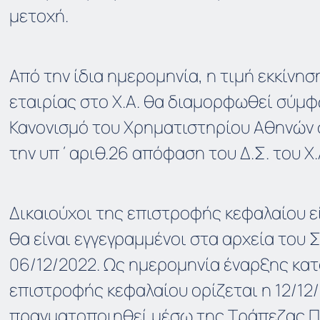
μετοχή.
Από την ίδια ημερομηνία, η τιμή εκκίνη
εταιρίας στο Χ.Α. θα διαμορφωθεί σύμφ
Κανονισμό του Χρηματιστηρίου Αθηνών 
την υπ΄αριθ.26 απόφαση του Δ.Σ. του Χ.
Δικαιούχοι της επιστροφής κεφαλαίου εί
θα είναι εγγεγραμμένοι στα αρχεία του Σ.
06/12/2022. Ως ημερομηνία έναρξης κα
επιστροφής κεφαλαίου ορίζεται η 12/12/
πραγματοποιηθεί μέσω της Τράπεζας Π