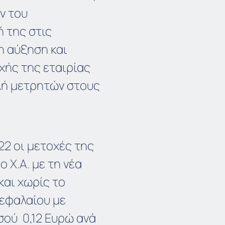
ν του
 της στις
η αύξηση και
χής της εταιρίας
λή μετρητών στους
22 οι μετοχές της
 Χ.Α. με τη νέα
και χωρίς το
εφαλαίου με
ού 0,12 Ευρώ ανά