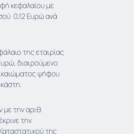
οφή κεφαλαίου με
ού 0,12 Ευρώ ανά
φάλαιο της εταιρίας
Ευρώ, διαιρούμενο
 δικαιώματος ψήφου
εκάστη.
 με την αριθ.
κρινε την
Καταστατικού της