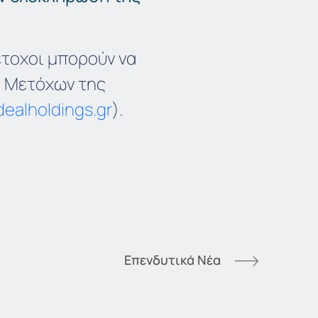
έτοχοι μπορούν να
 Μετόχων της
dealholdings.gr
).
Επενδυτικά Νέα