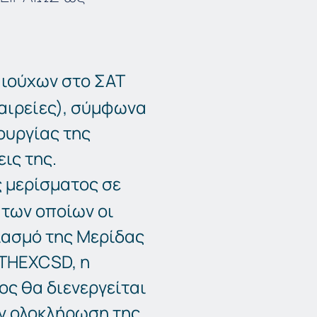
ιούχων στο ΣΑΤ
αιρείες), σύμφωνα
ουργίας της
ις της.
 μερίσματος σε
των οποίων οι
ριασμό της Μερίδας
ATHEXCSD, η
ς θα διενεργείται
ν ολοκλήρωση της