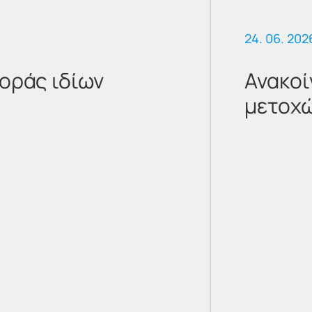
24. 06. 202
οράς ιδίων
Ανακοί
μετοχ