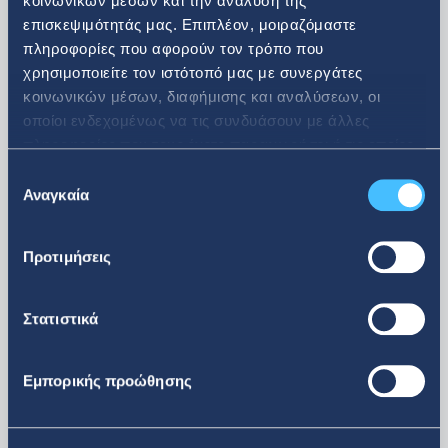
κοινωνικών μέσων και την ανάλυση της
επισκεψιμότητάς μας. Επιπλέον, μοιραζόμαστε
πληροφορίες που αφορούν τον τρόπο που
08. 07. 2026
χρησιμοποιείτε τον ιστότοπό μας με συνεργάτες
κοινωνικών μέσων, διαφήμισης και αναλύσεων, οι
Ανακοίνωση αγοράς ιδίων
οποίοι ενδεχομένως να τις συνδυάσουν με άλλες
πληροφορίες που τους έχετε παραχωρήσει ή τις οποίες
μετοχών
έχουν συλλέξει σε σχέση με την από μέρους σας χρήση
Επιλογή
των υπηρεσιών τους.
Αναγκαία
συγκατάθεσης
Προτιμήσεις
Στατιστικά
Εμπορικής προώθησης
περισσότερα