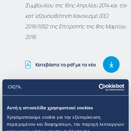
Συμβουλίου της 16
ης
Απριλίου 2014 και τον
κατ’ εξουσιοδότηση Κανονισμό (ΕΕ)
2016/1052 της Επιτροπής της 8
ης
Μαρτίου
2016.
Κατεβάστε το pdf με το νέο
Δείτε περισσότερα
Αυτή η ιστοσελίδα χρησιμοποιεί cookies
Επενδυτικά Νέα
Χρησιμοποιούμε cookie για την εξατομίκευση
περιεχομένου και διαφημίσεων, την παροχή λειτουργιών