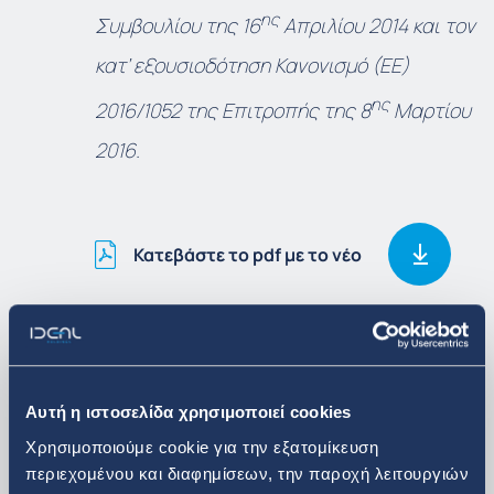
ης
Συμβουλίου της 16
Απριλίου 2014 και τον
κατ’ εξουσιοδότηση Κανονισμό (ΕΕ)
ης
2016/1052 της Επιτροπής της 8
Μαρτίου
2016.
Κατεβάστε το pdf με το νέο
Δείτε περισσότερα
Αυτή η ιστοσελίδα χρησιμοποιεί cookies
Επενδυτικά Νέα
Χρησιμοποιούμε cookie για την εξατομίκευση
περιεχομένου και διαφημίσεων, την παροχή λειτουργιών