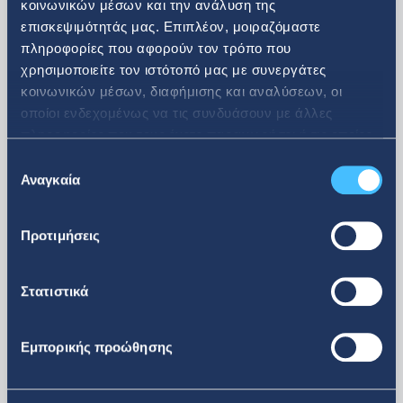
κοινωνικών μέσων και την ανάλυση της
επισκεψιμότητάς μας. Επιπλέον, μοιραζόμαστε
πληροφορίες που αφορούν τον τρόπο που
08. 07. 2026
χρησιμοποιείτε τον ιστότοπό μας με συνεργάτες
κοινωνικών μέσων, διαφήμισης και αναλύσεων, οι
οποίοι ενδεχομένως να τις συνδυάσουν με άλλες
Ανακοίνωση αγοράς ιδίων
πληροφορίες που τους έχετε παραχωρήσει ή τις οποίες
μετοχών
έχουν συλλέξει σε σχέση με την από μέρους σας χρήση
Επιλογή
των υπηρεσιών τους.
Αναγκαία
συγκατάθεσης
Προτιμήσεις
Στατιστικά
Εμπορικής προώθησης
περισσότερα