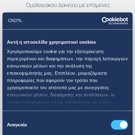
Ομολογιακού Δανείου με επόμενες
ανακοινώσεις της.
Αθήνα, 28 Νοεμβρίου 2023
Αυτή η ιστοσελίδα χρησιμοποιεί cookies
Χρησιμοποιούμε cookie για την εξατομίκευση
περιεχομένου και διαφημίσεων, την παροχή λειτουργιών
Το Διοικητικό Συμβούλιο
κοινωνικών μέσων και την ανάλυση της
επισκεψιμότητάς μας. Επιπλέον, μοιραζόμαστε
πληροφορίες που αφορούν τον τρόπο που
χρησιμοποιείτε τον ιστότοπό μας με συνεργάτες
κοινωνικών μέσων, διαφήμισης και αναλύσεων, οι
Δείτε περισσότερα
οποίοι ενδεχομένως να τις συνδυάσουν με άλλες
πληροφορίες που τους έχετε παραχωρήσει ή τις οποίες
Νέα & Ανακοινώσεις
έχουν συλλέξει σε σχέση με την από μέρους σας χρήση
Επιλογή
των υπηρεσιών τους.
Αναγκαία
συγκατάθεσης