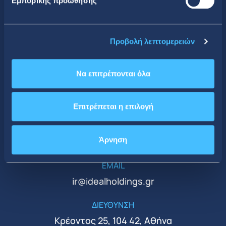
Εμπορικής προώθησης
Κοινωνική Δικτύωση
Προβολή λεπτομερειών
Να επιτρέπονται όλα
CONTACT DETAILS
Κεντρικά Γραφεία
Επιτρέπεται η επιλογή
ΤΗΛΕΦΩΝΟ
Άρνηση
+30 210 51 93 500
EMAIL
ir@idealholdings.gr
ΔΙΕΥΘΥΝΣΗ
Κρέοντος 25, 104 42, Αθήνα