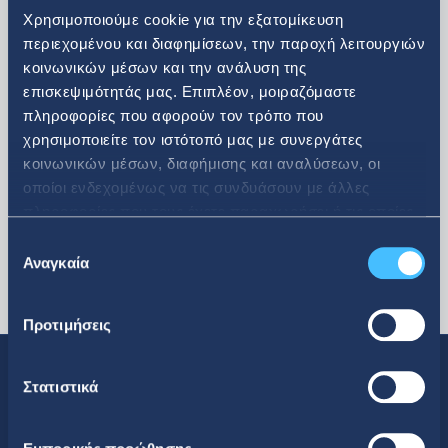
Χρησιμοποιούμε cookie για την εξατομίκευση
περιεχομένου και διαφημίσεων, την παροχή λειτουργιών
κοινωνικών μέσων και την ανάλυση της
περισσότερα
επισκεψιμότητάς μας. Επιπλέον, μοιραζόμαστε
πληροφορίες που αφορούν τον τρόπο που
χρησιμοποιείτε τον ιστότοπό μας με συνεργάτες
κοινωνικών μέσων, διαφήμισης και αναλύσεων, οι
οποίοι ενδεχομένως να τις συνδυάσουν με άλλες
πληροφορίες που τους έχετε παραχωρήσει ή τις οποίες
έχουν συλλέξει σε σχέση με την από μέρους σας χρήση
Επιλογή
των υπηρεσιών τους.
Αναγκαία
συγκατάθεσης
Προτιμήσεις
Στατιστικά