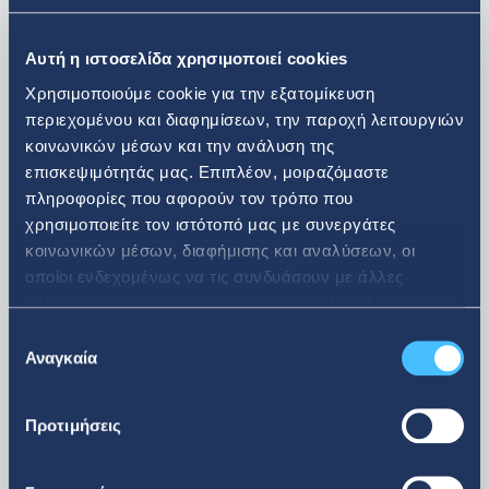
Roundtable
Αυτή η ιστοσελίδα χρησιμοποιεί cookies
Χρησιμοποιούμε cookie για την εξατομίκευση
περιεχομένου και διαφημίσεων, την παροχή λειτουργιών
κοινωνικών μέσων και την ανάλυση της
επισκεψιμότητάς μας. Επιπλέον, μοιραζόμαστε
πληροφορίες που αφορούν τον τρόπο που
χρησιμοποιείτε τον ιστότοπό μας με συνεργάτες
περισσότερα
κοινωνικών μέσων, διαφήμισης και αναλύσεων, οι
οποίοι ενδεχομένως να τις συνδυάσουν με άλλες
πληροφορίες που τους έχετε παραχωρήσει ή τις οποίες
έχουν συλλέξει σε σχέση με την από μέρους σας χρήση
Επιλογή
των υπηρεσιών τους.
Αναγκαία
συγκατάθεσης
Προτιμήσεις