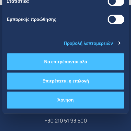
Στατιστικά
Εμπορικής προώθησης
Κοινωνική Δικτύωση
Προβολή λεπτομερειών
Να επιτρέπονται όλα
Επιτρέπεται η επιλογή
CONTACT DETAILS
Κεντρικά Γραφεία
Άρνηση
ΤΗΛΕΦΩΝΟ
+30 210 51 93 500