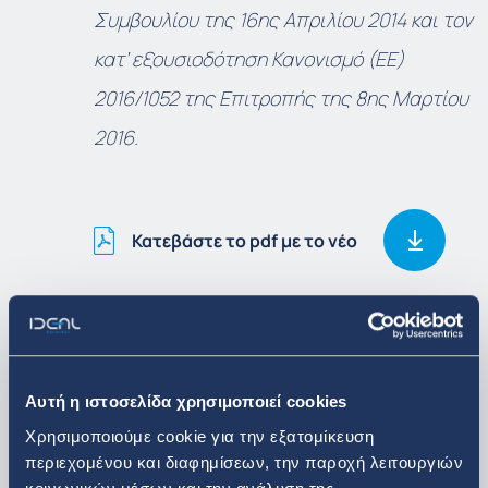
Συμβουλίου της 16
ης
Απριλίου 2014 και τον
κατ’ εξουσιοδότηση Κανονισμό (ΕΕ)
2016/1052 της Επιτροπής της 8
ης
Μαρτίου
2016.
Κατεβάστε το pdf με το νέο
Δείτε περισσότερα
Αυτή η ιστοσελίδα χρησιμοποιεί cookies
Επενδυτικά Νέα
Χρησιμοποιούμε cookie για την εξατομίκευση
περιεχομένου και διαφημίσεων, την παροχή λειτουργιών