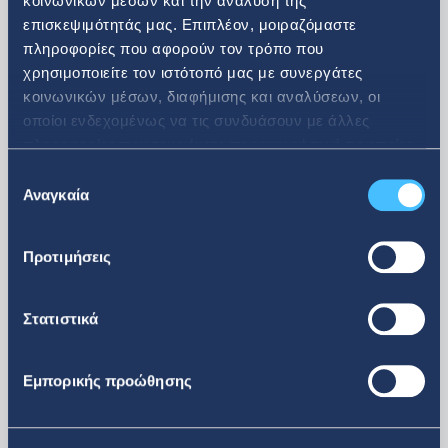
κοινωνικών μέσων και την ανάλυση της
επισκεψιμότητάς μας. Επιπλέον, μοιραζόμαστε
πληροφορίες που αφορούν τον τρόπο που
30. 06. 2026
χρησιμοποιείτε τον ιστότοπό μας με συνεργάτες
κοινωνικών μέσων, διαφήμισης και αναλύσεων, οι
Ανακοίνωση αγοράς ιδίων
οποίοι ενδεχομένως να τις συνδυάσουν με άλλες
πληροφορίες που τους έχετε παραχωρήσει ή τις οποίες
μετοχών
έχουν συλλέξει σε σχέση με την από μέρους σας χρήση
Επιλογή
των υπηρεσιών τους.
Αναγκαία
συγκατάθεσης
Προτιμήσεις
Στατιστικά
Εμπορικής προώθησης
περισσότερα