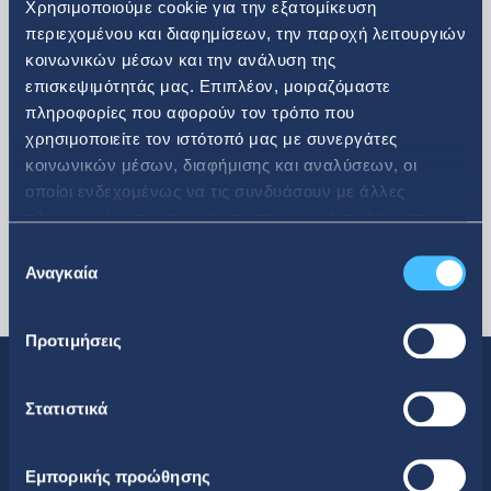
Χρησιμοποιούμε cookie για την εξατομίκευση
περιεχομένου και διαφημίσεων, την παροχή λειτουργιών
κοινωνικών μέσων και την ανάλυση της
περισσότερα
επισκεψιμότητάς μας. Επιπλέον, μοιραζόμαστε
πληροφορίες που αφορούν τον τρόπο που
χρησιμοποιείτε τον ιστότοπό μας με συνεργάτες
κοινωνικών μέσων, διαφήμισης και αναλύσεων, οι
οποίοι ενδεχομένως να τις συνδυάσουν με άλλες
πληροφορίες που τους έχετε παραχωρήσει ή τις οποίες
έχουν συλλέξει σε σχέση με την από μέρους σας χρήση
Επιλογή
των υπηρεσιών τους.
Αναγκαία
συγκατάθεσης
Προτιμήσεις
Στατιστικά
Κοινωνική Δικτύωση
Εμπορικής προώθησης