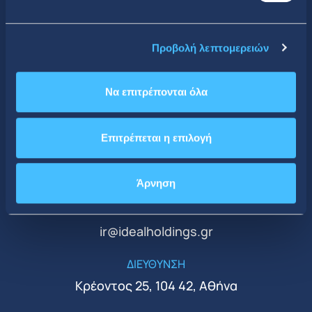
Προβολή λεπτομερειών
Να επιτρέπονται όλα
CONTACT DETAILS
Κεντρικά Γραφεία
Επιτρέπεται η επιλογή
ΤΗΛΕΦΩΝΟ
+30 210 51 93 500
Άρνηση
EMAIL
ir@idealholdings.gr
ΔΙΕΥΘΥΝΣΗ
Κρέοντος 25, 104 42, Αθήνα