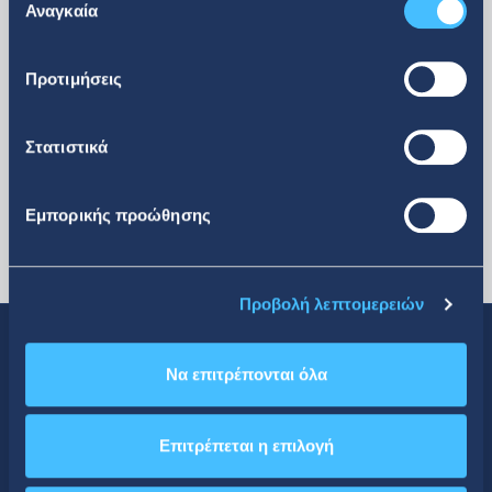
των υπηρεσιών τους.
Αναγκαία
συγκατάθεσης
περισσότερα
Προτιμήσεις
Στατιστικά
Εμπορικής προώθησης
Προβολή λεπτομερειών
Να επιτρέπονται όλα
Κοινωνική Δικτύωση
Επιτρέπεται η επιλογή