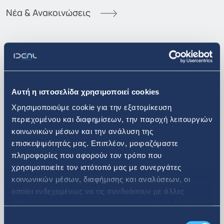
Νέα & Ανακοινώσεις
30. 06. 2026
Αυτή η ιστοσελίδα χρησιμοποιεί cookies
Ανακοίνωση αγοράς ιδίων
Χρησιμοποιούμε cookie για την εξατομίκευση
μετοχών
περιεχομένου και διαφημίσεων, την παροχή λειτουργιών
κοινωνικών μέσων και την ανάλυση της
επισκεψιμότητάς μας. Επιπλέον, μοιραζόμαστε
πληροφορίες που αφορούν τον τρόπο που
χρησιμοποιείτε τον ιστότοπό μας με συνεργάτες
κοινωνικών μέσων, διαφήμισης και αναλύσεων, οι
οποίοι ενδεχομένως να τις συνδυάσουν με άλλες
πληροφορίες που τους έχετε παραχωρήσει ή τις οποίες
έχουν συλλέξει σε σχέση με την από μέρους σας χρήση
Επιλογή