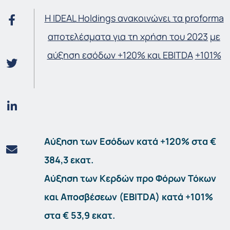
Η IDEAL
Holdings
ανακοινώνει τα proforma
αποτελέσματα για τη χρήση του 2023
με
αύξηση εσόδων
+120%
και EBITDA
+101%
Αύξηση των Εσόδων κατά +120% στα €
384,3 εκατ.
Αύξηση των Κερδών προ Φόρων Τόκων
και Αποσβέσεων (EBITDA) κατά +101%
στα € 53,9 εκατ.