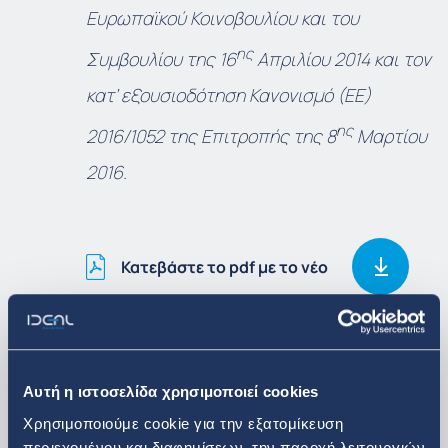
Ευρωπαϊκού Κοινοβουλίου και του
ης
Συμβουλίου της 16
Απριλίου 2014 και τον
κατ’ εξουσιοδότηση Κανονισμό (ΕΕ)
ης
2016/1052 της Επιτροπής της 8
Μαρτίου
2016.
Κατεβάστε το pdf με το νέο
Δείτε περισσότερα
Αυτή η ιστοσελίδα χρησιμοποιεί cookies
Χρησιμοποιούμε cookie για την εξατομίκευση
Επενδυτικά Νέα
περιεχομένου και διαφημίσεων, την παροχή λειτουργιών