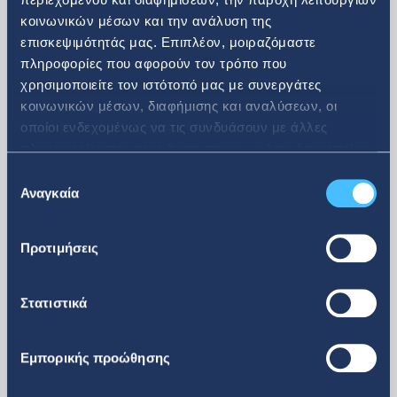
κοινωνικών μέσων και την ανάλυση της
επισκεψιμότητάς μας. Επιπλέον, μοιραζόμαστε
πληροφορίες που αφορούν τον τρόπο που
χρησιμοποιείτε τον ιστότοπό μας με συνεργάτες
08. 07. 2026
κοινωνικών μέσων, διαφήμισης και αναλύσεων, οι
οποίοι ενδεχομένως να τις συνδυάσουν με άλλες
Ανακοίνωση αγοράς ιδίων
πληροφορίες που τους έχετε παραχωρήσει ή τις οποίες
έχουν συλλέξει σε σχέση με την από μέρους σας χρήση
μετοχών
Επιλογή
των υπηρεσιών τους.
Αναγκαία
συγκατάθεσης
Προτιμήσεις
Στατιστικά
Εμπορικής προώθησης