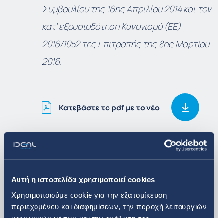
Συμβουλίου της 16
ης
Απριλίου 2014 και τον
κατ’ εξουσιοδότηση Κανονισμό (ΕΕ)
2016/1052 της Επιτροπής της 8
ης
Μαρτίου
2016.
Κατεβάστε το pdf με το νέο
Δείτε περισσότερα
Αυτή η ιστοσελίδα χρησιμοποιεί cookies
Επενδυτικά Νέα
Χρησιμοποιούμε cookie για την εξατομίκευση
περιεχομένου και διαφημίσεων, την παροχή λειτουργιών