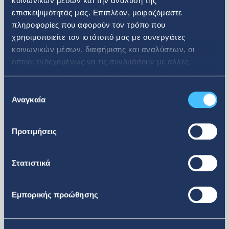
κοινωνικών μέσων και την ανάλυση της
επισκεψιμότητάς μας. Επιπλέον, μοιραζόμαστε
πληροφορίες που αφορούν τον τρόπο που
08. 07. 2026
χρησιμοποιείτε τον ιστότοπό μας με συνεργάτες
κοινωνικών μέσων, διαφήμισης και αναλύσεων, οι
Ανακοίνωση αγοράς ιδίων
οποίοι ενδεχομένως να τις συνδυάσουν με άλλες
πληροφορίες που τους έχετε παραχωρήσει ή τις οποίες
μετοχών
έχουν συλλέξει σε σχέση με την από μέρους σας χρήση
Επιλογή
των υπηρεσιών τους.
Αναγκαία
συγκατάθεσης
Προτιμήσεις
Στατιστικά
Εμπορικής προώθησης
περισσότερα