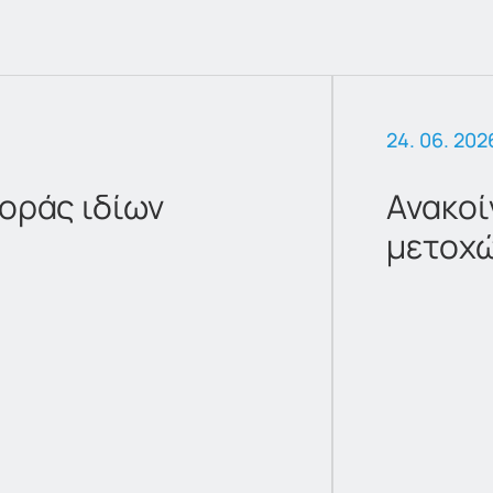
24. 06. 202
οράς ιδίων
Ανακοί
μετοχ