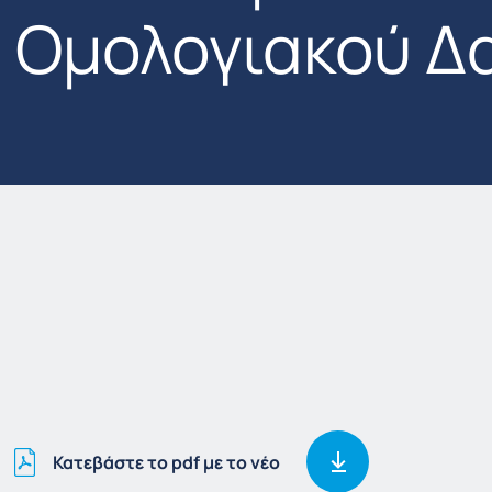
Ομολογιακού Δ
Κατεβάστε το pdf με το νέο