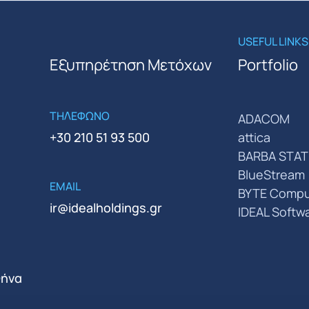
USEFUL LINKS
Εξυπηρέτηση Μετόχων
Portfolio
ΤΗΛΕΦΩΝΟ
ADACOM
+30 210 51 93 500
attica
BARBA STAT
BlueStream
EMAIL
BYTE Compu
ir@idealholdings.gr
IDEAL Softw
θήνα