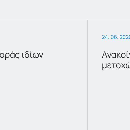
24. 06. 202
οράς ιδίων
Ανακοί
μετοχ