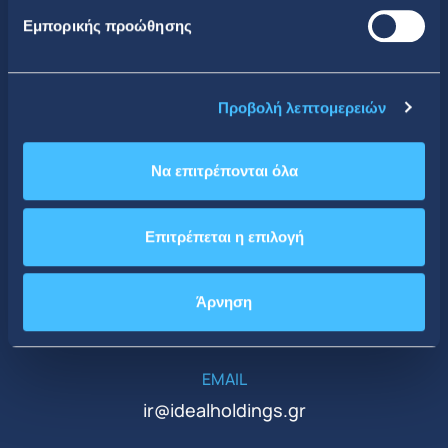
Εμπορικής προώθησης
Κοινωνική Δικτύωση
Προβολή λεπτομερειών
Να επιτρέπονται όλα
CONTACT DETAILS
Επιτρέπεται η επιλογή
Κεντρικά Γραφεία
ΤΗΛΕΦΩΝΟ
Άρνηση
+30 210 51 93 500
EMAIL
ir@idealholdings.gr