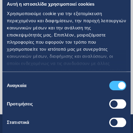
Αυτή η ιστοσελίδα χρησιμοποιεί cookies
Χρησιμοποιούμε cookie για την εξατομίκευση
περιεχομένου και διαφημίσεων, την παροχή λειτουργιών
κοινωνικών μέσων και την ανάλυση της
επισκεψιμότητάς μας. Επιπλέον, μοιραζόμαστε
περισσότερα
πληροφορίες που αφορούν τον τρόπο που
χρησιμοποιείτε τον ιστότοπό μας με συνεργάτες
κοινωνικών μέσων, διαφήμισης και αναλύσεων, οι
οποίοι ενδεχομένως να τις συνδυάσουν με άλλες
πληροφορίες που τους έχετε παραχωρήσει ή τις οποίες
έχουν συλλέξει σε σχέση με την από μέρους σας χρήση
Επιλογή
των υπηρεσιών τους.
Αναγκαία
συγκατάθεσης
Προτιμήσεις
Στατιστικά