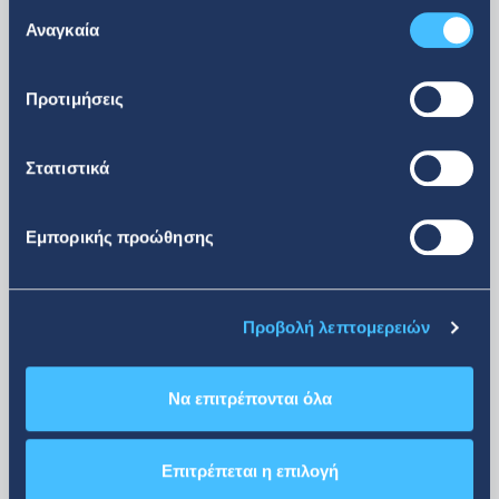
Δείτε περισσότερα
Επιλογή
των υπηρεσιών τους.
Αναγκαία
συγκατάθεσης
Επενδυτικά Νέα
Προτιμήσεις
Στατιστικά
08. 07. 2026
Εμπορικής προώθησης
Ανακοίνωση αγοράς ιδίων
μετοχών
Προβολή λεπτομερειών
Να επιτρέπονται όλα
Επιτρέπεται η επιλογή