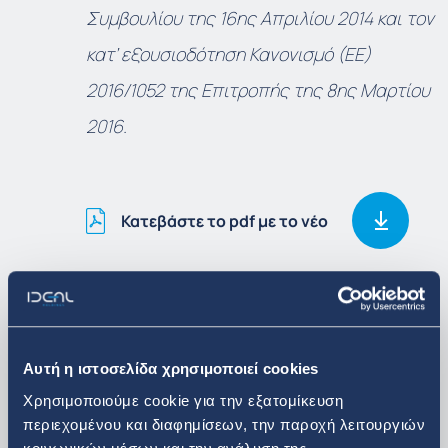
Συμβουλίου της 16
ης
Απριλίου 2014 και τον
κατ’ εξουσιοδότηση Κανονισμό (ΕΕ)
2016/1052 της Επιτροπής της 8
ης
Μαρτίου
2016.
Κατεβάστε το pdf με το νέο
Δείτε περισσότερα
Αυτή η ιστοσελίδα χρησιμοποιεί cookies
Επενδυτικά Νέα
Χρησιμοποιούμε cookie για την εξατομίκευση
περιεχομένου και διαφημίσεων, την παροχή λειτουργιών