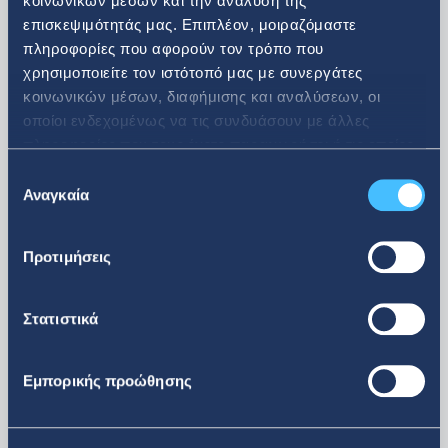
κοινωνικών μέσων και την ανάλυση της
επισκεψιμότητάς μας. Επιπλέον, μοιραζόμαστε
πληροφορίες που αφορούν τον τρόπο που
08. 07. 2026
χρησιμοποιείτε τον ιστότοπό μας με συνεργάτες
κοινωνικών μέσων, διαφήμισης και αναλύσεων, οι
Ανακοίνωση αγοράς ιδίων
οποίοι ενδεχομένως να τις συνδυάσουν με άλλες
πληροφορίες που τους έχετε παραχωρήσει ή τις οποίες
μετοχών
έχουν συλλέξει σε σχέση με την από μέρους σας χρήση
Επιλογή
των υπηρεσιών τους.
Αναγκαία
συγκατάθεσης
Προτιμήσεις
Στατιστικά
Εμπορικής προώθησης
περισσότερα