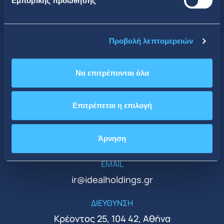
Εμπορικής προώθησης
Κοινωνική Δικτύωση
Προβολή λεπτομερειών
Να επιτρέπονται όλα
CONTACT DETAILS
Κεντρικά Γραφεία
Επιτρέπεται η επιλογή
ΤΗΛΕΦΩΝΟ
Άρνηση
+30 210 51 93 500
EMAIL
ir@idealholdings.gr
ΔΙΕΥΘΥΝΣΗ
Κρέοντος 25, 104 42, Αθήνα