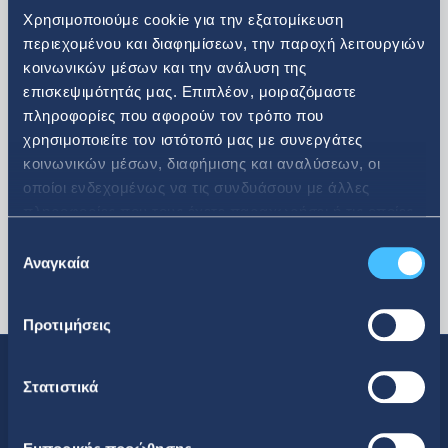
Χρησιμοποιούμε cookie για την εξατομίκευση
περιεχομένου και διαφημίσεων, την παροχή λειτουργιών
κοινωνικών μέσων και την ανάλυση της
περισσότερα
επισκεψιμότητάς μας. Επιπλέον, μοιραζόμαστε
πληροφορίες που αφορούν τον τρόπο που
χρησιμοποιείτε τον ιστότοπό μας με συνεργάτες
κοινωνικών μέσων, διαφήμισης και αναλύσεων, οι
οποίοι ενδεχομένως να τις συνδυάσουν με άλλες
πληροφορίες που τους έχετε παραχωρήσει ή τις οποίες
έχουν συλλέξει σε σχέση με την από μέρους σας χρήση
Επιλογή
των υπηρεσιών τους.
Αναγκαία
συγκατάθεσης
Προτιμήσεις
Στατιστικά