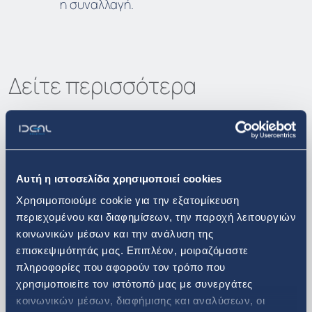
η συναλλαγή.
Δείτε περισσότερα
Επενδυτικά Νέα
Αυτή η ιστοσελίδα χρησιμοποιεί cookies
Χρησιμοποιούμε cookie για την εξατομίκευση
10. 07. 2026
περιεχομένου και διαφημίσεων, την παροχή λειτουργιών
κοινωνικών μέσων και την ανάλυση της
Ανακοίνωση πώλησης ιδίων
επισκεψιμότητάς μας. Επιπλέον, μοιραζόμαστε
μετοχών
πληροφορίες που αφορούν τον τρόπο που
χρησιμοποιείτε τον ιστότοπό μας με συνεργάτες
κοινωνικών μέσων, διαφήμισης και αναλύσεων, οι