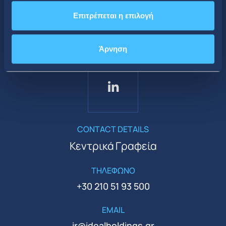
Επιτρέπεται η επιλογή
Κοινωνική Δικτύωση
Άρνηση
CONTACT DETAILS
Κεντρικά Γραφεία
ΤΗΛΕΦΩΝΟ
+30 210 51 93 500
EMAIL
ir@idealholdings.gr