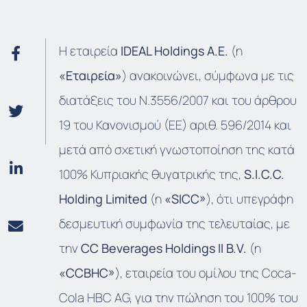
Η εταιρεία
IDEAL Holdings Α.Ε.
(η
«Εταιρεία»
) ανακοινώνει, σύμφωνα με τις
διατάξεις του Ν.3556/2007 και του άρθρου
19 του Κανονισμού (ΕΕ) αριθ. 596/2014 και
μετά από σχετική γνωστοποίηση της κατά
100% Κυπριακής θυγατρικής της,
S.I.C.C.
Holding Limited
(η
«SICC»
), ότι υπεγράφη
δεσμευτική συμφωνία της τελευταίας, με
την
CC Beverages Holdings II B.V.
(η
«CCBHC»
), εταιρεία του ομίλου της Coca-
Cola HBC AG, για την πώληση του 100% του