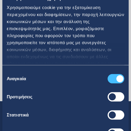
Χρησιμοποιούμε cookie για την εξατομίκευση
περιεχομένου και διαφημίσεων, την παροχή λειτουργιών
κοινωνικών μέσων και την ανάλυση της
επισκεψιμότητάς μας. Επιπλέον, μοιραζόμαστε
περισσότερα
πληροφορίες που αφορούν τον τρόπο που
χρησιμοποιείτε τον ιστότοπό μας με συνεργάτες
κοινωνικών μέσων, διαφήμισης και αναλύσεων, οι
οποίοι ενδεχομένως να τις συνδυάσουν με άλλες
πληροφορίες που τους έχετε παραχωρήσει ή τις οποίες
έχουν συλλέξει σε σχέση με την από μέρους σας χρήση
Επιλογή
των υπηρεσιών τους.
Αναγκαία
συγκατάθεσης
Προτιμήσεις
Στατιστικά