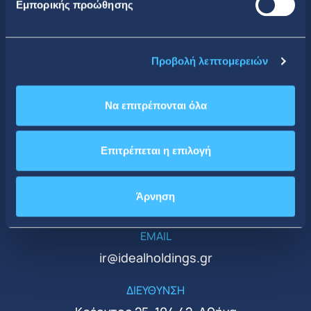
Εμπορικής προώθησης
Κοινωνική Δικτύωση
Προβολή λεπτομερειών
Να επιτρέπονται όλα
CONTACT DETAILS
Κεντρικά Γραφεία
Επιτρέπεται η επιλογή
ΤΗΛΕΦΩΝΟ
Άρνηση
+30 210 51 93 500
EMAIL
ir@idealholdings.gr
ΔΙΕΥΘΥΝΣΗ