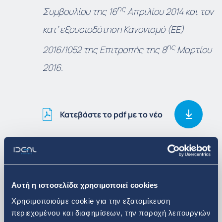
ης
Συμβουλίου της 16
Απριλίου 2014 και τον
κατ’ εξουσιοδότηση Κανονισμό (ΕΕ)
ης
2016/1052 της Επιτροπής της 8
Μαρτίου
2016.
Κατεβάστε το pdf με το νέο
Δείτε περισσότερα
Αυτή η ιστοσελίδα χρησιμοποιεί cookies
Επενδυτικά Νέα
Χρησιμοποιούμε cookie για την εξατομίκευση
περιεχομένου και διαφημίσεων, την παροχή λειτουργιών