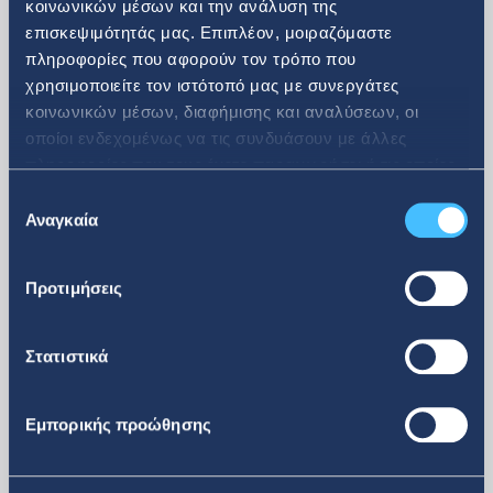
κοινωνικών μέσων και την ανάλυση της
επισκεψιμότητάς μας. Επιπλέον, μοιραζόμαστε
πληροφορίες που αφορούν τον τρόπο που
08. 07. 2026
χρησιμοποιείτε τον ιστότοπό μας με συνεργάτες
κοινωνικών μέσων, διαφήμισης και αναλύσεων, οι
οποίοι ενδεχομένως να τις συνδυάσουν με άλλες
Ανακοίνωση αγοράς ιδίων
πληροφορίες που τους έχετε παραχωρήσει ή τις οποίες
μετοχών
έχουν συλλέξει σε σχέση με την από μέρους σας χρήση
Επιλογή
των υπηρεσιών τους.
Αναγκαία
συγκατάθεσης
Προτιμήσεις
Στατιστικά
Εμπορικής προώθησης
περισσότερα