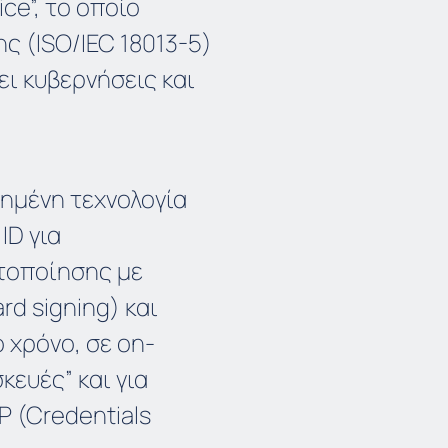
ice”, το οποίο
ς (ISO/IEC 18013-5)
ει κυβερνήσεις και
ιημένη τεχνολογία
ID για
τοποίησης με
d signing) και
 χρόνο, σε on-
κευές” και για
P (Credentials