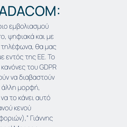
ν ADACOM:
ήριο εμβολιασμού
ο, ψηφιακά και με
 τηλέφωνα, θα μας
ε εντός της ΕΕ. Το
 κανόνες του GDPR
ούν να διαβαστούν
α άλλη μορφή,
να το κάνει αυτό
ανού κενού
οριών),” Γιάννης