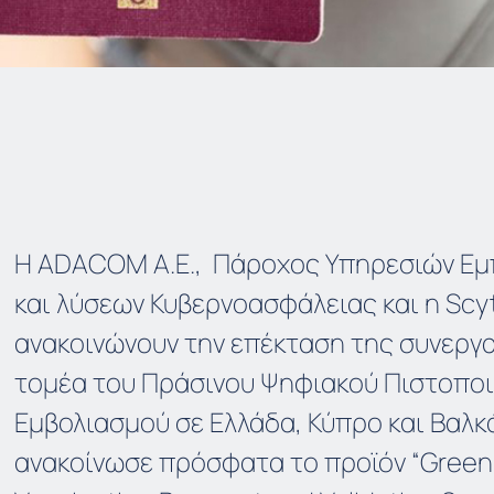
Η ADACOM Α.Ε., Πάροχος Υπηρεσιών Εμ
και λύσεων Κυβερνοασφάλειας και η Scyt
ανακοινώνουν την επέκταση της συνεργα
τομέα του Πράσινου Ψηφιακού Πιστοποι
Εμβολιασμού σε Ελλάδα, Κύπρο και Βαλκά
ανακοίνωσε πρόσφατα το προϊόν “Green 