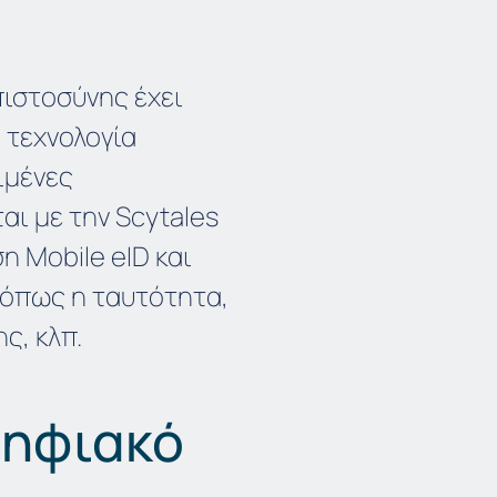
ιστοσύνης έχει
 τεχνολογία
ιμένες
αι με την Scytales
η Mobile eID και
όπως η ταυτότητα,
ς, κλπ.
ψηφιακό