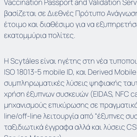
Vaccination Passport and Validation Serv
βασίζεται σε Διεθνές Πρότυπο Ανάγνωση
έτοιμο και διαθέσιμο για να εξυπηρετήσ
εκατομμύρια πολίτες.
Η Scytáles είναι ηγέτης στη νέα τυποπο
ISO 18013-5 mobile ID, και Derived Mobile 
συμπληρωματικές λύσεις ψηφιακής ταυ
χρήση έξυπνων συσκευών (EIDAS, NFC car
μηχανισμούς επικύρωσης σε πραγματικό
line/off-line λειτουργία από “έξυπνες συσ
ταξιδιωτικά έγγραφα αλλά και λύσεις CS