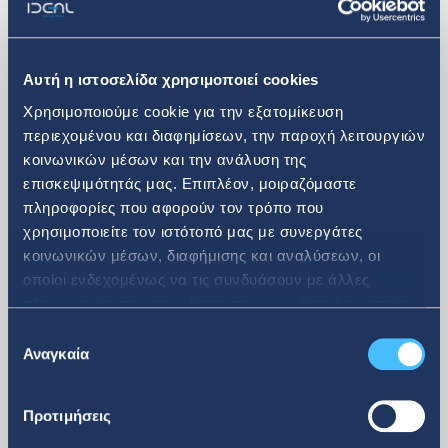
μεγαλύτερες εταιρείες παροχής ολοκληρωμένων
λύσεων πληροφορικής και επικοινωνιών στην
Αυτή η ιστοσελίδα χρησιμοποιεί cookies
Ελλάδα.
Χρησιμοποιούμε cookie για την εξατομίκευση
περιεχομένου και διαφημίσεων, την παροχή λειτουργιών
Περισσότερα
κοινωνικών μέσων και την ανάλυση της
επισκεψιμότητάς μας. Επιπλέον, μοιραζόμαστε
πληροφορίες που αφορούν τον τρόπο που
χρησιμοποιείτε τον ιστότοπό μας με συνεργάτες
κοινωνικών μέσων, διαφήμισης και αναλύσεων, οι
οποίοι ενδεχομένως να τις συνδυάσουν με άλλες
πληροφορίες που τους έχετε παραχωρήσει ή τις οποίες
έχουν συλλέξει σε σχέση με την από μέρους σας χρήση
Επιλογή
Retail Portfolio
των υπηρεσιών τους.
Αναγκαία
συγκατάθεσης
Προτιμήσεις
attica