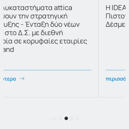
Η IDEAL Holdings έλαβε
Πιστοποίηση ISO 14001:2015 –
Δέσμευση για Βιωσιμότητα
περισσότερα